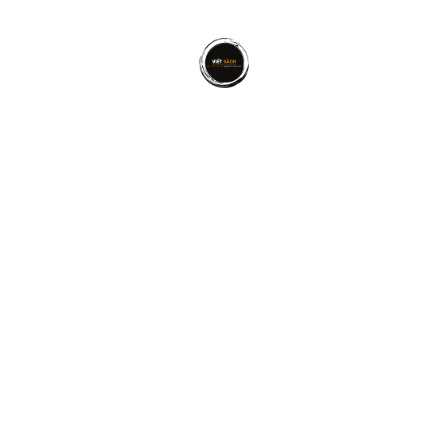
Nơi những kiến thức về đầu tư được hé lộ.
Nơi những kinh nghiệm sương máu được chia sẽ.
Nơi những góc khuất trong đầu tư bất động sản được
phơi bày.
Tôi đã dành ra nhiều tháng chỉ để thiết lập lộ trình
cho độc giả thông qua quyển sách này, để sau khi
bạn đọc xong có thể áp dụng vào cuộc sống, vào
công việc kinh doanh của mình. Quyển sách này
không phải để đọc giải trí, nó là quyển sách của
Hành Động. Hãy để lại thông tin bên dưới để nhận
ngay quyển ebook ngay hôm nay.