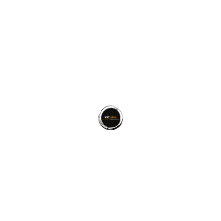
Tra cứu dòng tiền
Sự đóng góp của quý vị sẽ
kê ngân hàng cũng như những
nhật lên đây theo quý hoặc 
MỌC MẦM PHÁT TRIỂN