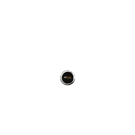
vấn.
T7: (8am –
11:30am)
Chủ Nhật:
Không làm
việc