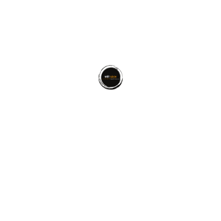
ng bế tắc về cuộc sống. Hãy một lần, chỉ một lần thôi yêu
 người bình an bên trong bạn. Sống chậm lại và cảm nhận.
ơi thở, trong từng nhịp tim, trong từng bước chân…
để chữa lành vết thương lòng trong bạn thì hãy tìm ngay
ách vô cùng tuyệt vời giúp ta nhận ra những gì ẩn chứa sau
i khoảng lặng rất nhỏ đủ để khiến ta cảm thấy bình yên và
trình của chính mình và tiếp thêm động lực để ta tiến về ph
Hãy bình chọn cho pos
LẶNG NHÌN CUỘC SỐNG THÌ CẦN