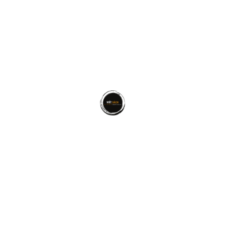
Để lại một bình luận
Email của bạn sẽ không được hiển thị công khai.
Các
trường bắt buộc được đánh dấu
*
BÌNH LUẬN
*
TÊN