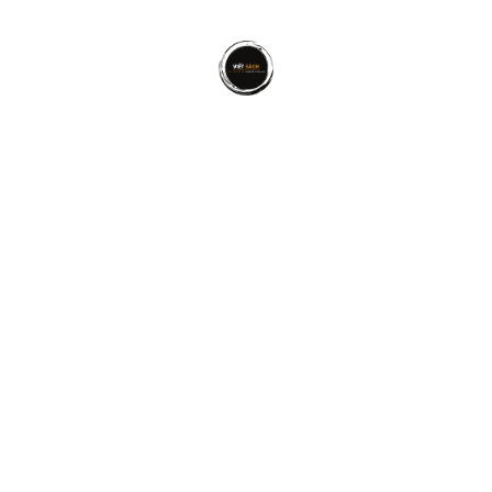
CUỘC SỐNG
Lúc Nhắm Mắt Xuôi Tay, Bạn Muốn Để Lại Điều