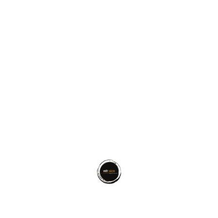
CUỘC SỐNG
Lúc Nhắm Mắt Xuôi Tay, Bạn Muốn Để Lại Điều
Gì Cho Người Ở Lại?