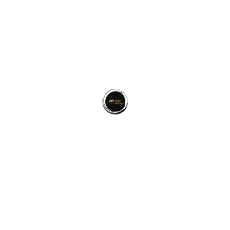
CUỘC SỐNG
,
ĐỌC SÁCH
,
VIẾT SÁCH
Xuất bản sách để khẳng định vị thế chuyên gia?