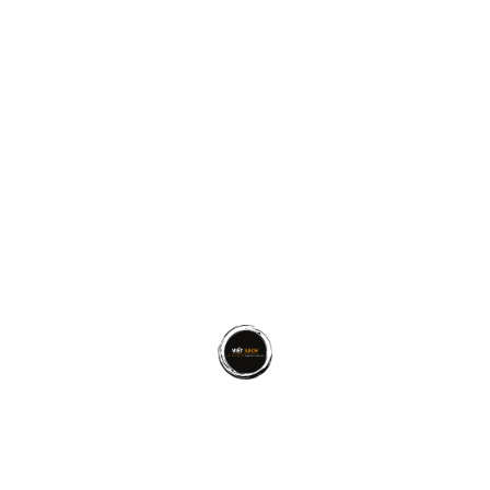
CUỘC SỐNG
,
VIẾT SÁCH
Dịch vụ viết sách thuê là gì? Kinh nghiệm chọn
dịch vụ viết sách thuê