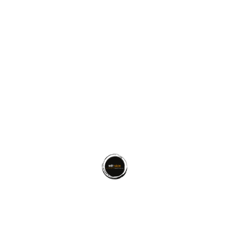
CUỘC SỐNG
Lúc Nhắm Mắt Xuôi Tay, Bạn Muốn Để Lại Điều
Gì Cho Người Ở Lại?