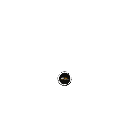
có phép “biến hóa” hay “phân thân” thì bạn cũng
không hoàn thành được hết. Cảm giác trên có thể
được giải quyết bằng cách hãy tập trung vào những
công việc quan trọng.
Ủy thác, chia sẻ hoặc loại bỏ nó. Xác định đâu là
những việc quan trọng. Và sau đó hoàn thành nó
một cách nhất quán.
>>>
Quy trình xuất bản sách tại Việt Nam năm 2022
CÁCH KHẮC PHỤC BỆNH TRÌ
HOÃN