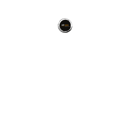
Viết sách thuê là gì? dịch vụ viết
sách thuê giúp bạn biến ước mơ
thành
Cuộc sống
,
Đọc sách
,
viết sách
chấp bút
,
thuê
viết sách
,
viết sách
,
viết sách thuê
6
Viết sách thuê – Bạn đang ấp ủ giấc mơ sở hữu cuốn
sách tự sự về cuộc đời chính mình. Hay đơn giản là
chia sẻ kinh nghiệm cuộc sống, công việc, kinh
doanh? Thế nhưng bạn chợt nhận ra,
viết sách
không phải môn trượt tuyết hay trượt băng nghệ
thuật. Hoặc không dễ dàng như mì ăn liền, có sẵn
đầy đủ gia vị để thiết kế nên một sản phẩm hoàn
hảo?