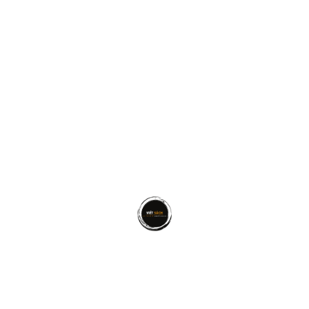
nào của cuốn sách nếu không có sự đồng ý chính
thức từ khách hàng.
Tôn trọng quyền tác giả:
Tại các đơn vị uy tín,
quyền sở hữu nội dung hoàn toàn thuộc về người
thuê; người viết chỉ đóng vai trò là “cây bút”
truyền tải đúng giọng điệu và phong cách của
tác giả.
Quy trình an toàn:
Hoàng đã áp dụng các
phương pháp bảo mật tối đa trong suốt quá
trình từ phỏng vấn đến khi đúc kết thành bản
thảo hoàn chỉnh, giúp khách hàng hoàn toàn
yên tâm giãi bày tâm sự.