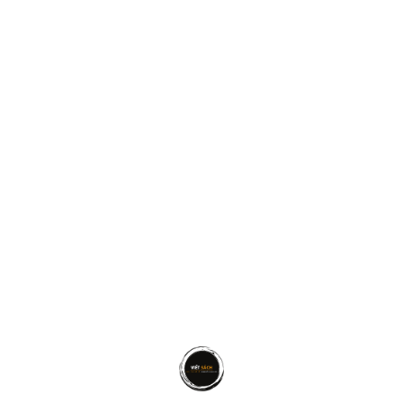
thành từ
trái tim
mình, nó không chỉ nâng cao khả
năng giao tiếp của bạn, nó còn cho phép bạn liên kết
với khán giả thật xúc cảm. Điều này rất có ích trong
những giao tiếp hằng ngày như trao đổi email và
truyền thông xã hội, và cuối cùng có thể nâng cao kĩ
năng giao tiếp bằng lời nói với sự chân thật, khiêm
tốn và súc tích. Hơn cả, mỗi thông điệp chính là
thương hiệu riêng của chúng ta.
VIẾT LÁCH GIÚP BẠN GIẢM
CĂNG THẲNG