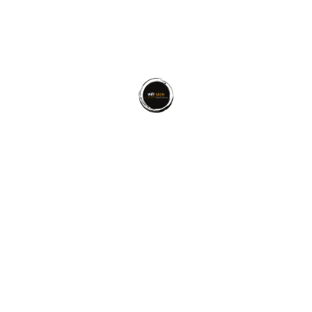
+ Thử thách năng lực bản thân.
Đừng đặt nặng quá về bản thân. Thành công có thể
chỉ bắt đầu từ những việc nhỏ nhất. Ví dụ: làm bài
test đánh máy tốt mà không mắc lỗi, nói trôi chảy
một bài tiếng Anh, …
+ Yên bản thân, “xây dựng” con người về mọi mặt.
Điều này thể hiện ở việc để ý tới hình ảnh của mình
một chút để tự tin khi đối diện với mọi người. Tác
phong chuyên nghiệp khi cách đứng, cách nói, mắt
khi nhìn đối diện.
LỜI KẾT
Chắc hẳn bạn đã hiểu rõ khái niệm
tự tin là gì
cũng